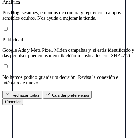
Analítica
PostHog: sesiones, embudos de compra y replay con campos
sensibles ocultos. Nos ayuda a mejorar la tienda.
Publicidad
Google Ads y Meta Pixel. Miden campañas y, si estás identificado y
das permiso, pueden usar email/teléfono hasheados con SHA-256.
No hemos podido guardar tu decisión. Revisa la conexión e
inténtalo de nuevo.
Rechazar todas
Guardar preferencias
Cancelar