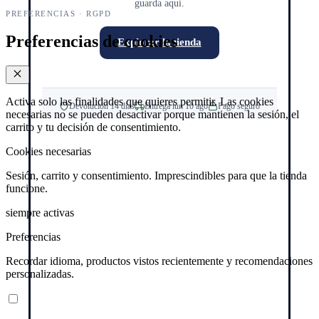
guarda aquí.
PREFERENCIAS · RGPD
Preferencias de cookies
Explorar la tienda
Activa solo las finalidades que quieres permitir. Las cookies
Devolución 14 días
Entrega lun 10 ago
Pago seguro
necesarias no se pueden desactivar porque mantienen la sesión, el
carrito y tu decisión de consentimiento.
Cookies necesarias
Sesión, carrito y consentimiento. Imprescindibles para que la tienda
funcione.
siempre activas
Preferencias
Recordar idioma, productos vistos recientemente y recomendaciones
personalizadas.