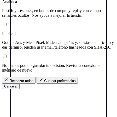
Analítica
PostHog: sesiones, embudos de compra y replay con campos
sensibles ocultos. Nos ayuda a mejorar la tienda.
Publicidad
Google Ads y Meta Pixel. Miden campañas y, si estás identificado y
das permiso, pueden usar email/teléfono hasheados con SHA-256.
No hemos podido guardar tu decisión. Revisa la conexión e
inténtalo de nuevo.
Rechazar todas
Guardar preferencias
Cancelar