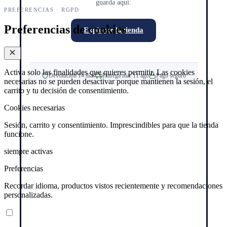
guarda aquí.
PREFERENCIAS · RGPD
Preferencias de cookies
Explorar la tienda
Activa solo las finalidades que quieres permitir. Las cookies
Devolución 14 días
Entrega mar 11 ago
Pago seguro
necesarias no se pueden desactivar porque mantienen la sesión, el
carrito y tu decisión de consentimiento.
Cookies necesarias
Sesión, carrito y consentimiento. Imprescindibles para que la tienda
funcione.
siempre activas
Preferencias
Recordar idioma, productos vistos recientemente y recomendaciones
personalizadas.