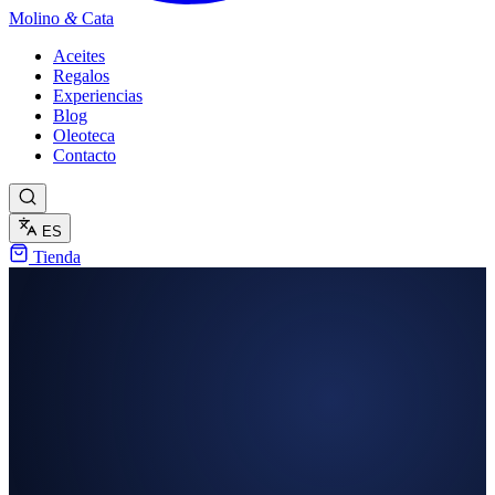
Molino
&
Cata
Aceites
Regalos
Experiencias
Blog
Oleoteca
Contacto
ES
Tienda