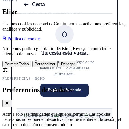
PRIVACIDAD Y COOKIES
Cesta
Elige cómo usamos cookies
Usamos cookies necesarias. Con tu permiso activamos preferencias,
analítica y publicidad.
Política de cookies
No hemos podido guardar tu decisión. Revisa la conexión e
Tu cesta está vacía.
inténtalo de nuevo.
Empieza por una cata a ciegas o una
Permitir Todas
Personalizar
Denegar
botella suelta. Lo que elijas se
guarda aquí.
PREFERENCIAS · RGPD
Preferencias de cookies
Explorar la tienda
Activa solo las finalidades que quieres permitir. Las cookies
Devolución 14 días
Entrega mié 12 ago
Pago seguro
necesarias no se pueden desactivar porque mantienen la sesión, el
carrito y tu decisión de consentimiento.