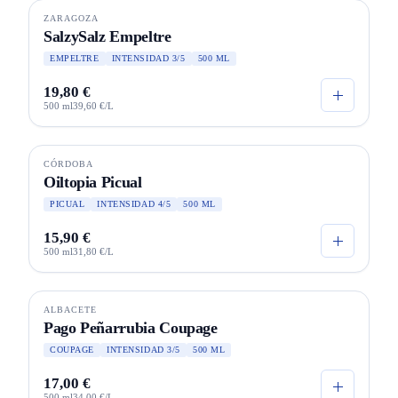
ZARAGOZA
SalzySalz Empeltre
EMPELTRE
INTENSIDAD 3/5
500 ML
19,80 €
500 ml
39,60 €/L
CÓRDOBA
SELECCIÓN
Oiltopia Picual
PICUAL
INTENSIDAD 4/5
500 ML
15,90 €
500 ml
31,80 €/L
Agotado
ALBACETE
ECO
Pago Peñarrubia Coupage
COUPAGE
INTENSIDAD 3/5
500 ML
17,00 €
500 ml
34,00 €/L