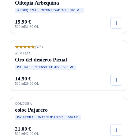
Oiltopia Arbequina
ARBEQUINA
INTENSIDAD 3/5
500 ML
15,90 €
500 ml
31,80 €/L
ECO
(325)
ALMERÍA
Oro del desierto Picual
PICUAL
INTENSIDAD 4/5
500 ML
14,50 €
500 ml
29,00 €/L
CÓRDOBA
JOYAS
eoloe Pajarero
PAJARERA
INTENSIDAD 3/5
500 ML
21,00 €
500 ml
42,00 €/L