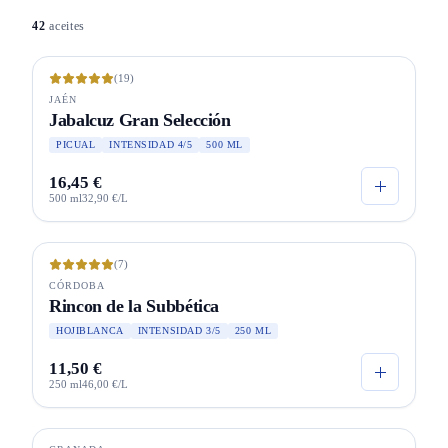
42
aceites
Agotado
(19)
JAÉN
Jabalcuz Gran Selección
PICUAL
INTENSIDAD 4/5
500 ML
16,45 €
500 ml
32,90 €/L
ECO
(7)
CÓRDOBA
Rincon de la Subbética
HOJIBLANCA
INTENSIDAD 3/5
250 ML
11,50 €
250 ml
46,00 €/L