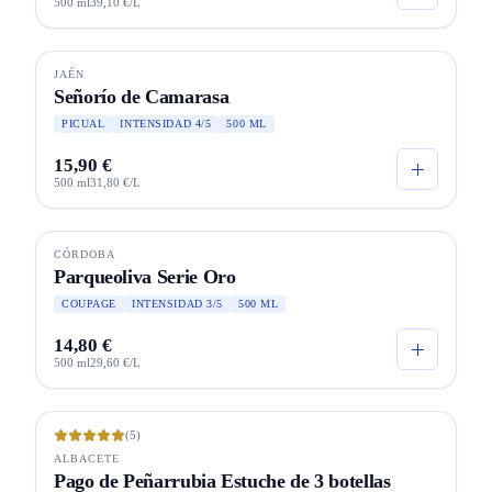
500 ml
39,10 €/L
JAÉN
Señorío de Camarasa
PICUAL
INTENSIDAD 4/5
500 ML
15,90 €
500 ml
31,80 €/L
Agotado
CÓRDOBA
SELECCIÓN
Parqueoliva Serie Oro
COUPAGE
INTENSIDAD 3/5
500 ML
14,80 €
500 ml
29,60 €/L
(5)
ALBACETE
Pago de Peñarrubia Estuche de 3 botellas