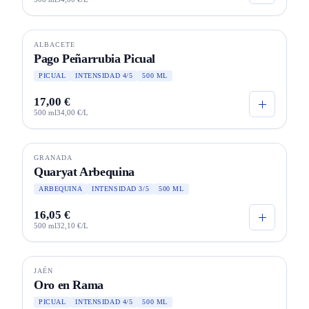
ALBACETE
ECO
Pago Peñarrubia Picual
PICUAL
INTENSIDAD 4/5
500 ML
17,00 €
500 ml
34,00 €/L
GRANADA
SELECCIÓN
Quaryat Arbequina
ARBEQUINA
INTENSIDAD 3/5
500 ML
16,05 €
500 ml
32,10 €/L
JAÉN
JOYAS
Oro en Rama
PICUAL
INTENSIDAD 4/5
500 ML