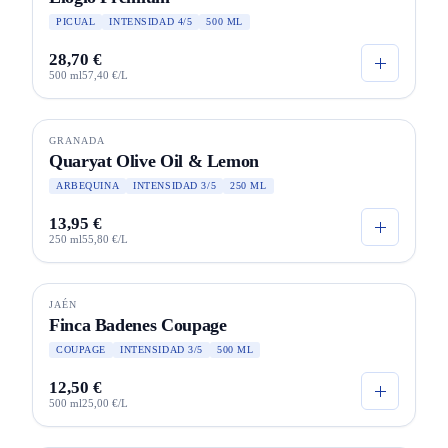
PICUAL
INTENSIDAD 4/5
500 ML
28,70 €
500 ml
57,40 €/L
GRANADA
Quaryat Olive Oil & Lemon
ARBEQUINA
INTENSIDAD 3/5
250 ML
13,95 €
250 ml
55,80 €/L
JAÉN
SELECCIÓN
Finca Badenes Coupage
COUPAGE
INTENSIDAD 3/5
500 ML
12,50 €
500 ml
25,00 €/L