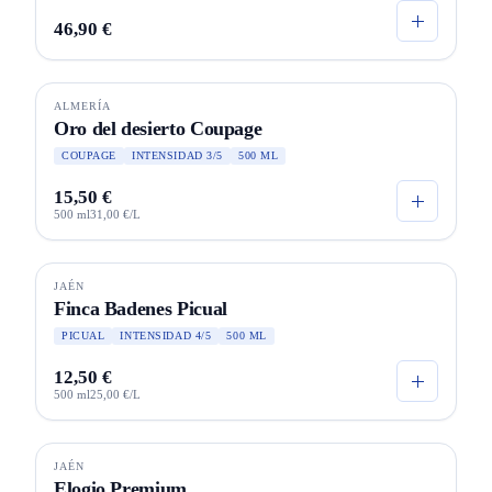
46,90 €
ALMERÍA
SELECCIÓN
ECO
Oro del desierto Coupage
COUPAGE
INTENSIDAD 3/5
500 ML
15,50 €
500 ml
31,00 €/L
JAÉN
SELECCIÓN
Finca Badenes Picual
PICUAL
INTENSIDAD 4/5
500 ML
12,50 €
500 ml
25,00 €/L
Agotado
JAÉN
JOYAS
Elogio Premium