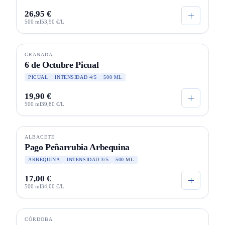
26,95 €
500 ml
53,90 €/L
GRANADA
ECO
6 de Octubre Picual
PICUAL
INTENSIDAD 4/5
500 ML
19,90 €
500 ml
39,80 €/L
ALBACETE
ECO
Pago Peñarrubia Arbequina
ARBEQUINA
INTENSIDAD 3/5
500 ML
17,00 €
500 ml
34,00 €/L
Agotado
CÓRDOBA
SELECCIÓN