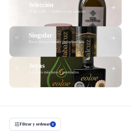
Selección
01
El día a día — fiables y con carácter.
Singular
02
Finca única, carácter inconfundible.
Joyas
03
Los lotes más raros y premiados.
Filtrar y ordenar
0