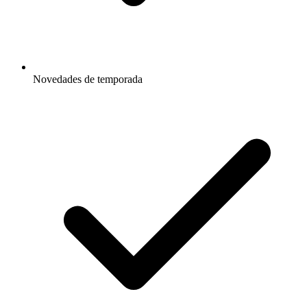
Novedades de temporada