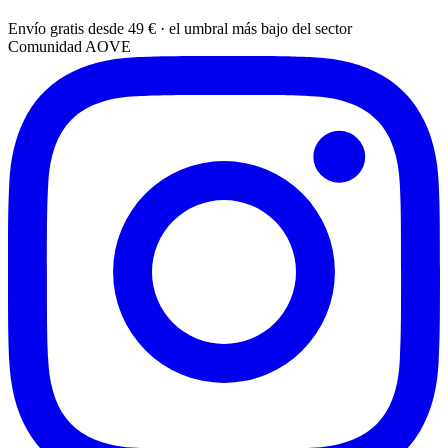
Envío gratis desde 49 € · el umbral más bajo del sector
Comunidad AOVE