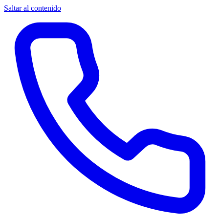
Saltar al contenido