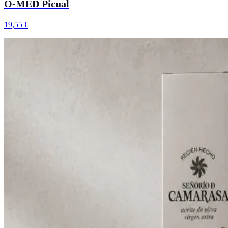
O-MED Picual
19,55 €