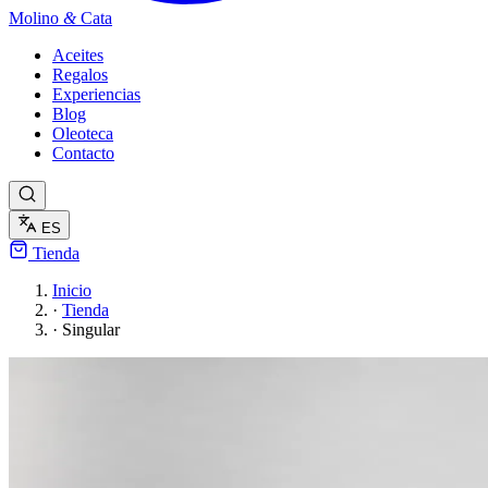
Molino
&
Cata
Aceites
Regalos
Experiencias
Blog
Oleoteca
Contacto
ES
Tienda
Inicio
·
Tienda
·
Singular