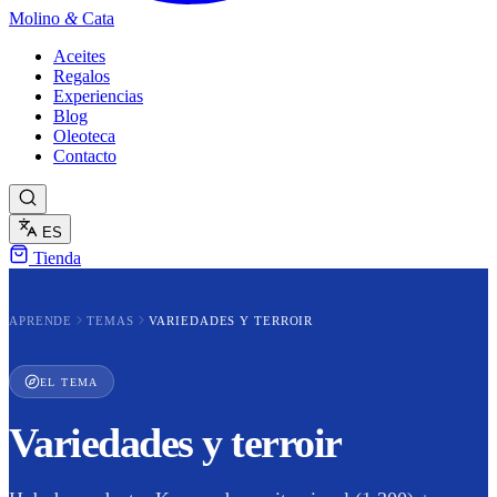
Molino
&
Cata
Aceites
Regalos
Experiencias
Blog
Oleoteca
Contacto
ES
Tienda
APRENDE
TEMAS
VARIEDADES Y TERROIR
EL TEMA
Variedades y terroir