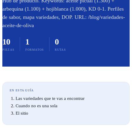
Hub de producto. Keywords: aceite picual (1.300) +
arbequina (1.100) + hojiblanca (1.000), KD 0-1. Perfiles
de sabor, mapa variedades, DOP. URL: /blog/variedades-
aceite-de-oliva
10
1
0
PIEZAS
FORMATOS
RUTAS
EN ESTA GUÍA
Las variedades que te vas a encontrar
Cuando no es una sola
El sitio