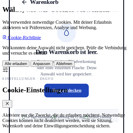
Warenkorb
Wähle, wie wir Cookies verwenden
Wir verwenden notwendige Cookies. Mit deiner Erlaubnis
aktivieren wir Präferenzen, Analyse und Werbung.
Cookie-Richtlinie
Wir konnten deine Auswahl nicht speichern. Prüfe die Verbindung
Dein Warenkorb ist leer.
und versuche es erneut.
Beginne mit einer Blindverkostung
Alle erlauben
Anpassen
Ablehnen
oder einer einzelnen Flasche. Deine
Auswahl wird hier gespeichert.
EINSTELLUNGEN · DSGVO
Cookie-Einstellungen
Shop entdecken
Aktiviere nur die Zwecke, die du erlauben möchtest. Notwendige
14 Tage Rückgabe
Lieferung mi 12 aug
Sichere Zahlung
Cookies können nicht deaktiviert werden, weil sie Sitzung,
Warenkorb und deine Einwilligungsentscheidung sichern.