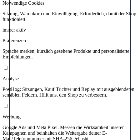
Notwendige Cookies
Sitzung, Warenkorb und Einwilligung. Erforderlich, damit der Shop
funktioniert.
immer aktiv
Präferenzen
Sprache merken, kürzlich gesehene Produkte und personalisierte
Empfehlungen.
Analyse
PostHog: Sitzungen, Kauf-Trichter und Replay mit ausgeblendeten
sensiblen Feldern. Hilft uns, den Shop zu verbessern.
Werbung
Google Ads und Meta Pixel. Messen die Wirksamkeit unserer
Kampagnen und beinhalten die Weitergabe deiner E-
Mail/Telefonnummer mit SHA-256 gehasht.