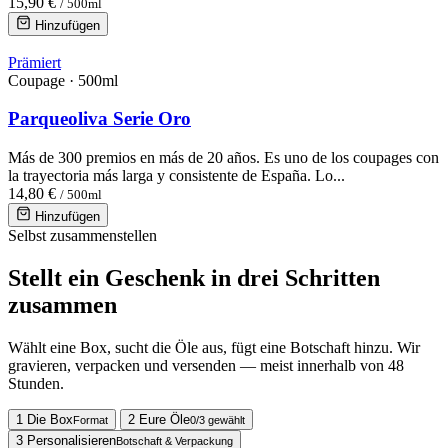
15,90 €
/ 500ml
Hinzufügen
Prämiert
Coupage · 500ml
Parqueoliva Serie Oro
Más de 300 premios en más de 20 años. Es uno de los coupages con
la trayectoria más larga y consistente de España. Lo...
14,80 €
/ 500ml
Hinzufügen
Selbst zusammenstellen
Stellt ein Geschenk in drei Schritten
zusammen
Wählt eine Box, sucht die Öle aus, fügt eine Botschaft hinzu. Wir
gravieren, verpacken und versenden — meist innerhalb von 48
Stunden.
1
Die Box
2
Eure Öle
Format
0/3 gewählt
3
Personalisieren
Botschaft & Verpackung