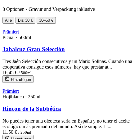
8 Optionen · Gravur und Verpackung inklusive
Alle
Bis 30 €
30–60 €
Prämiert
Picual · 500ml
Jabalcuz Gran Selección
Tres Jaén Selección consecutivos y un Mario Solinas. Cuando una
cooperativa consigue esos números, hay que prestar at...
16,45 €
/ 500ml
Hinzufügen
Prämiert
Hojiblanca · 250ml
Rincon de la Subbética
No puedes tener una oleoteca seria en España y no tener el aceite
ecológico más premiado del mundo. Así de simple. Ll...
11,50 €
/ 250ml