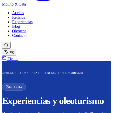
Molino
&
Cata
Aceites
Regalos
Experiencias
Blog
Oleoteca
Contacto
ES
Tienda
APRENDE
TEMAS
EXPERIENCIAS Y OLEOTURISMO
EL TEMA
Experiencias y oleoturismo