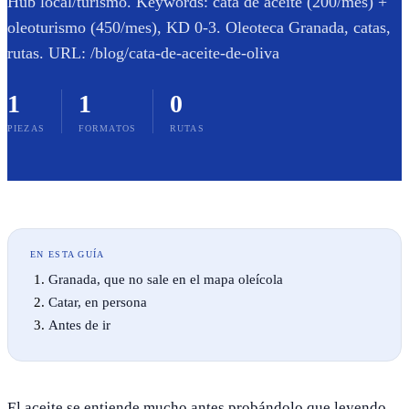
Hub local/turismo. Keywords: cata de aceite (200/mes) +
oleoturismo (450/mes), KD 0-3. Oleoteca Granada, catas,
rutas. URL: /blog/cata-de-aceite-de-oliva
1
1
0
PIEZAS
FORMATOS
RUTAS
EN ESTA GUÍA
Granada, que no sale en el mapa oleícola
Catar, en persona
Antes de ir
El aceite se entiende mucho antes probándolo que leyendo