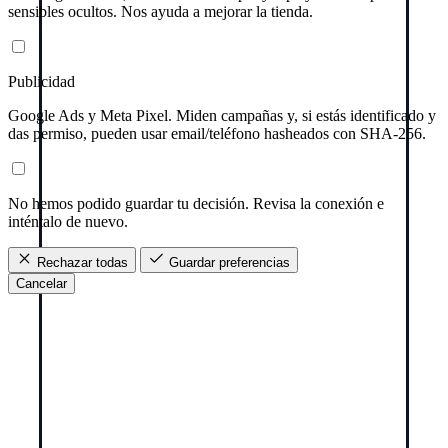
sensibles ocultos. Nos ayuda a mejorar la tienda.
Publicidad
Google Ads y Meta Pixel. Miden campañas y, si estás identificado y
das permiso, pueden usar email/teléfono hasheados con SHA-256.
No hemos podido guardar tu decisión. Revisa la conexión e
inténtalo de nuevo.
Rechazar todas
Guardar preferencias
Cancelar