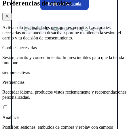
Preferencias de cookies
Explorar la tienda
Activa solo las finalidades que quieres permitir. Las cookies
Devolución 14 días
Entrega mié 12 ago
Pago seguro
necesarias no se pueden desactivar porque mantienen la sesión, el
carrito y tu decisión de consentimiento.
Cookies necesarias
Sesión, carrito y consentimiento. Imprescindibles para que la tienda
funcione.
siempre activas
Preferencias
Recordar idioma, productos vistos recientemente y recomendaciones
personalizadas.
Analítica
PostHog: sesiones, embudos de compra y replay con campos