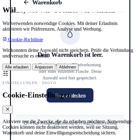
Warenkorb
Wähle, wie wir Cookies verwenden
Wir verwenden notwendige Cookies. Mit deiner Erlaubnis
aktivieren wir Präferenzen, Analyse und Werbung.
Cookie-Richtlinie
Wir konnten deine Auswahl nicht speichern. Prüfe die Verbindung
Dein Warenkorb ist leer.
und versuche es erneut.
Beginne mit einer Blindverkostung
Alle erlauben
Anpassen
Ablehnen
oder einer einzelnen Flasche. Deine
Auswahl wird hier gespeichert.
EINSTELLUNGEN · DSGVO
Cookie-Einstellungen
Shop entdecken
Aktiviere nur die Zwecke, die du erlauben möchtest. Notwendige
14 Tage Rückgabe
Lieferung di 11 aug
Sichere Zahlung
Cookies können nicht deaktiviert werden, weil sie Sitzung,
Warenkorb und deine Einwilligungsentscheidung sichern.