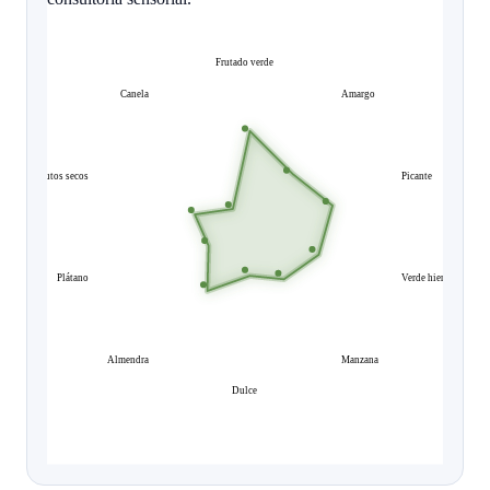
Frutado verde
Canela
Amargo
Frutos secos
Picante
Plátano
Verde hierba
Almendra
Manzana
Dulce