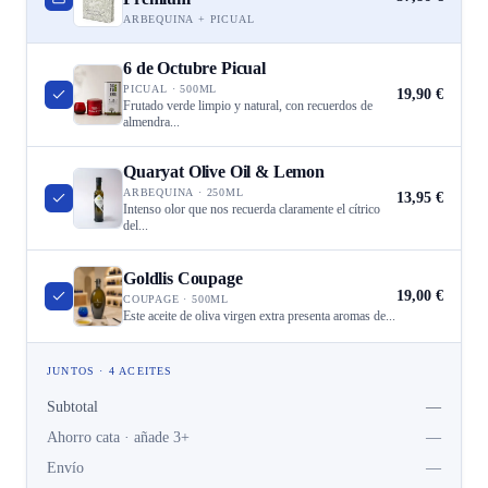
ARBEQUINA + PICUAL
6 de Octubre Picual
PICUAL · 500ML
19,90 €
Frutado verde limpio y natural, con recuerdos de
almendra...
Quaryat Olive Oil & Lemon
ARBEQUINA · 250ML
13,95 €
Intenso olor que nos recuerda claramente el cítrico
del...
Goldlis Coupage
19,00 €
COUPAGE · 500ML
Este aceite de oliva virgen extra presenta aromas de...
JUNTOS · 4 ACEITES
Subtotal
—
Ahorro cata · añade 3+
—
Envío
—