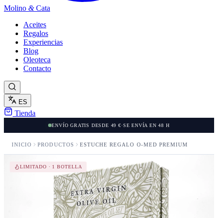
Molino
&
Cata
Aceites
Regalos
Experiencias
Blog
Oleoteca
Contacto
ES
Tienda
ENVÍO GRATIS DESDE 49 €
·
SE ENVÍA EN 48 H
INICIO
PRODUCTOS
ESTUCHE REGALO O-MED PREMIUM
LIMITADO · 1 BOTELLA