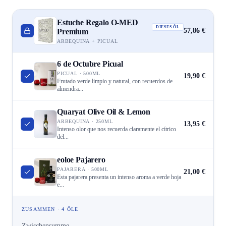
Estuche Regalo O-MED
DIESES ÖL
57,86 €
Premium
ARBEQUINA + PICUAL
6 de Octubre Picual
PICUAL · 500ML
19,90 €
Frutado verde limpio y natural, con recuerdos de
almendra...
Quaryat Olive Oil & Lemon
ARBEQUINA · 250ML
13,95 €
Intenso olor que nos recuerda claramente el cítrico
del...
eoloe Pajarero
PAJARERA · 500ML
21,00 €
Esta pajarera presenta un intenso aroma a verde hoja
e...
ZUSAMMEN · 4 ÖLE
Zwischensumme
—