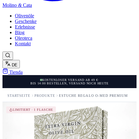
Molino
&
Cata
Olivenöle
Geschenke
Erlebnisse
Blog
Oleoteca
Kontakt
DE
Tienda
KOSTENLOSER VERSAND AB 49 €
·
BIS 14:00 BESTELLEN, VERSAND NOCH HEUTE
STARTSEITE
PRODUKTE
ESTUCHE REGALO O-MED PREMIUM
LIMITIERT · 1 FLASCHE