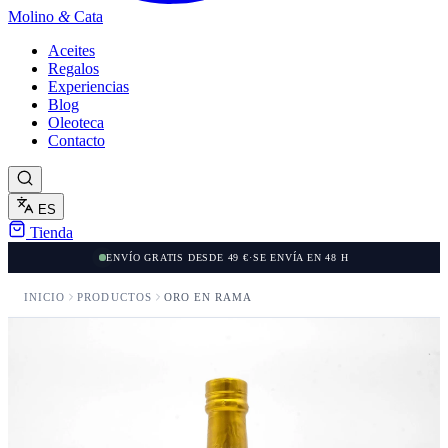
Molino
&
Cata
Aceites
Regalos
Experiencias
Blog
Oleoteca
Contacto
ES
Tienda
ENVÍO GRATIS DESDE 49 €
·
SE ENVÍA EN 48 H
INICIO
PRODUCTOS
ORO EN RAMA