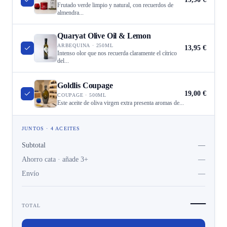
Frutado verde limpio y natural, con recuerdos de
almendra...
Quaryat Olive Oil & Lemon
ARBEQUINA · 250ML
13,95 €
Intenso olor que nos recuerda claramente el cítrico
del...
Goldlis Coupage
19,00 €
COUPAGE · 500ML
Este aceite de oliva virgen extra presenta aromas de...
JUNTOS · 4 ACEITES
Subtotal
—
Ahorro cata · añade 3+
—
Envío
—
—
TOTAL