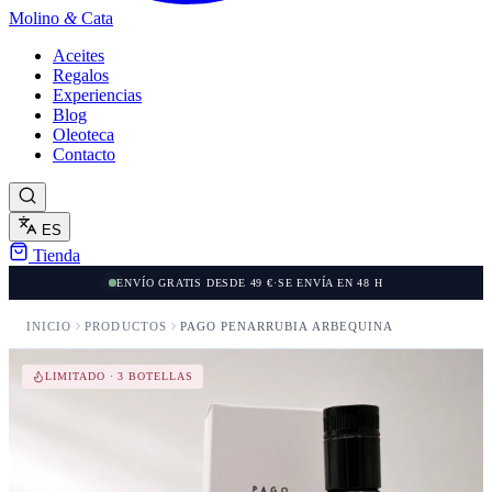
Molino
&
Cata
Aceites
Regalos
Experiencias
Blog
Oleoteca
Contacto
ES
Tienda
ENVÍO GRATIS DESDE 49 €
·
SE ENVÍA EN 48 H
INICIO
PRODUCTOS
PAGO PEÑARRUBIA ARBEQUINA
LIMITADO · 3 BOTELLAS