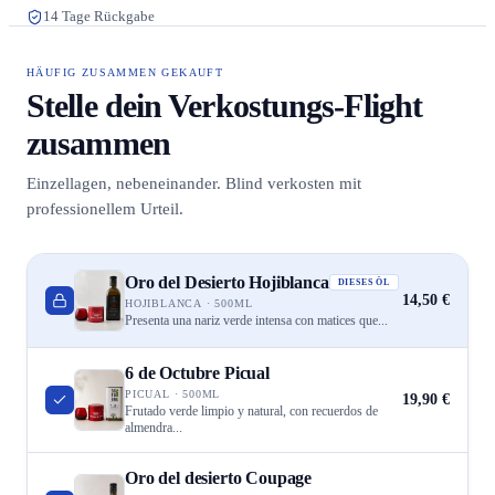
14 Tage Rückgabe
HÄUFIG ZUSAMMEN GEKAUFT
Stelle dein Verkostungs-Flight
zusammen
Einzellagen, nebeneinander. Blind verkosten mit
professionellem Urteil.
Oro del Desierto Hojiblanca
DIESES ÖL
14,50 €
HOJIBLANCA · 500ML
Presenta una nariz verde intensa con matices que...
6 de Octubre Picual
PICUAL · 500ML
19,90 €
Frutado verde limpio y natural, con recuerdos de
almendra...
Oro del desierto Coupage