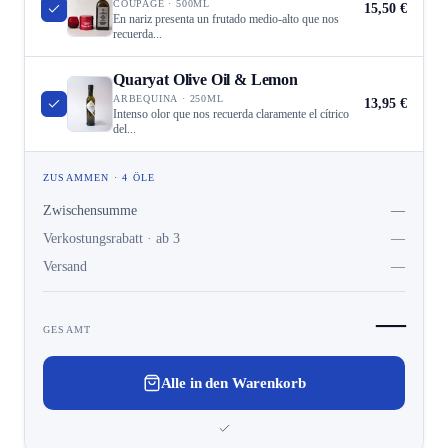
COUPAGE · 500ML
15,50 €
En nariz presenta un frutado medio-alto que nos
recuerda...
Quaryat Olive Oil & Lemon
ARBEQUINA · 250ML
13,95 €
Intenso olor que nos recuerda claramente el cítrico
del...
ZUSAMMEN · 4 ÖLE
Zwischensumme
—
Verkostungsrabatt · ab 3
—
Versand
—
—
GESAMT
Alle in den Warenkorb