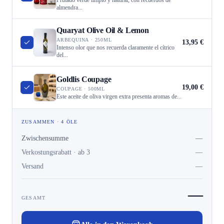
Frutado verde limpio y natural, con recuerdos de
almendra...
Quaryat Olive Oil & Lemon
ARBEQUINA · 250ML
13,95 €
Intenso olor que nos recuerda claramente el cítrico
del...
Goldlis Coupage
19,00 €
COUPAGE · 500ML
Este aceite de oliva virgen extra presenta aromas de...
ZUSAMMEN · 4 ÖLE
Zwischensumme
—
Verkostungsrabatt · ab 3
—
Versand
—
—
GESAMT