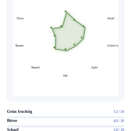
Nüsse
Scharf
Banane
Grünes Gras
Mandel
Apfel
Süß
Grün fruchtig
5,5 / 10
Bitter
4,0 / 10
Scharf
5,0 / 10