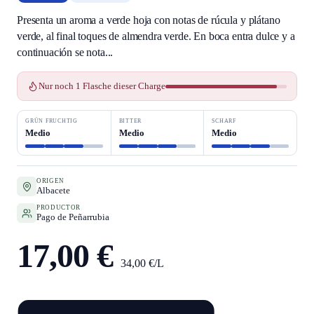
Presenta un aroma a verde hoja con notas de rúcula y plátano
verde, al final toques de almendra verde. En boca entra dulce y a
continuación se nota...
Nur noch 1 Flasche dieser Charge
GRÜN FRUCHTIG
BITTER
SCHARF
Medio
Medio
Medio
ORIGEN
Albacete
PRODUCTOR
Pago de Peñarrubia
17,00 €
34,00 €/L