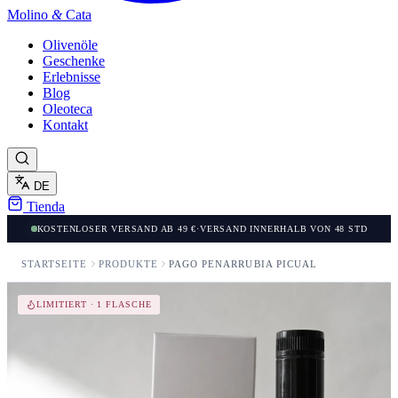
Molino
&
Cata
Olivenöle
Geschenke
Erlebnisse
Blog
Oleoteca
Kontakt
DE
Tienda
KOSTENLOSER VERSAND AB 49 €
·
VERSAND INNERHALB VON 48 STD
STARTSEITE
PRODUKTE
PAGO PEÑARRUBIA PICUAL
LIMITIERT · 1 FLASCHE