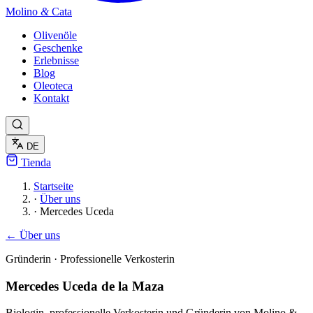
Molino
&
Cata
Olivenöle
Geschenke
Erlebnisse
Blog
Oleoteca
Kontakt
DE
Tienda
Startseite
·
Über uns
·
Mercedes Uceda
← Über uns
Gründerin · Professionelle Verkosterin
Mercedes Uceda de la Maza
Biologin, professionelle Verkosterin und Gründerin von Molino &