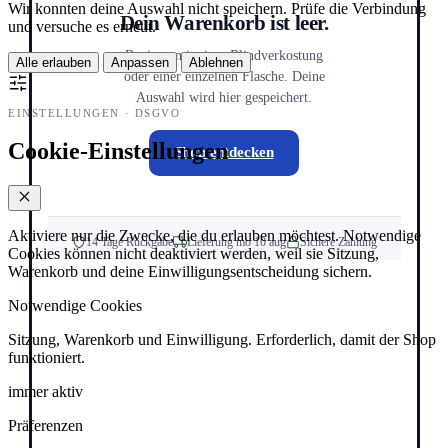
Wir konnten deine Auswahl nicht speichern. Prüfe die Verbindung
Dein Warenkorb ist leer.
und versuche es erneut.
Beginne mit einer Blindverkostung
Alle erlauben
Anpassen
Ablehnen
oder einer einzelnen Flasche. Deine
Auswahl wird hier gespeichert.
EINSTELLUNGEN · DSGVO
Cookie-Einstellungen
Shop entdecken
Aktiviere nur die Zwecke, die du erlauben möchtest. Notwendige
14 Tage Rückgabe
Lieferung mo 10 aug
Sichere Zahlung
Cookies können nicht deaktiviert werden, weil sie Sitzung,
Warenkorb und deine Einwilligungsentscheidung sichern.
Notwendige Cookies
Sitzung, Warenkorb und Einwilligung. Erforderlich, damit der Shop
funktioniert.
immer aktiv
Präferenzen