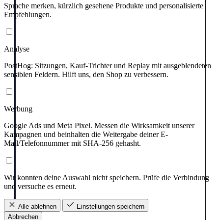
Sprache merken, kürzlich gesehene Produkte und personalisierte
Empfehlungen.
Analyse
PostHog: Sitzungen, Kauf-Trichter und Replay mit ausgeblendeten
sensiblen Feldern. Hilft uns, den Shop zu verbessern.
Werbung
Google Ads und Meta Pixel. Messen die Wirksamkeit unserer
Kampagnen und beinhalten die Weitergabe deiner E-
Mail/Telefonnummer mit SHA-256 gehasht.
Wir konnten deine Auswahl nicht speichern. Prüfe die Verbindung
und versuche es erneut.
Alle ablehnen
Einstellungen speichern
Abbrechen