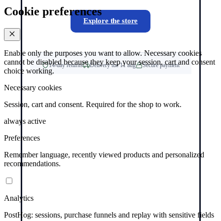
Cookie preferences
Explore the store
Enable only the purposes you want to allow. Necessary cookies
cannot be disabled because they keep your session, cart and consent
14-day returns
Delivery tue 11 aug
Secure payment
choice working.
Necessary cookies
Session, cart and consent. Required for the shop to work.
always active
Preferences
Remember language, recently viewed products and personalized
recommendations.
Analytics
PostHog: sessions, purchase funnels and replay with sensitive fields