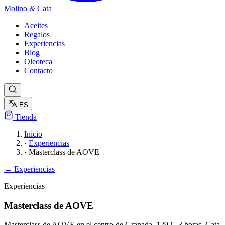
Molino
&
Cata
Aceites
Regalos
Experiencias
Blog
Oleoteca
Contacto
ES
Tienda
Inicio
·
Experiencias
·
Masterclass de AOVE
← Experiencias
Experiencias
Masterclass de AOVE
Masterclass de AOVE en el centro de Granada. 129 €, 3 horas. Cata