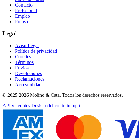
Contacto
Profesional
Empleo
Prensa
Legal
Aviso Legal
Política de privacidad
Cookies
Términos
Envíos
Devoluciones
Reclamaciones
Accesibilidad
© 2025-2026 Molino & Cata. Todos los derechos reservados.
API y agentes
Desistir del contrato aquí