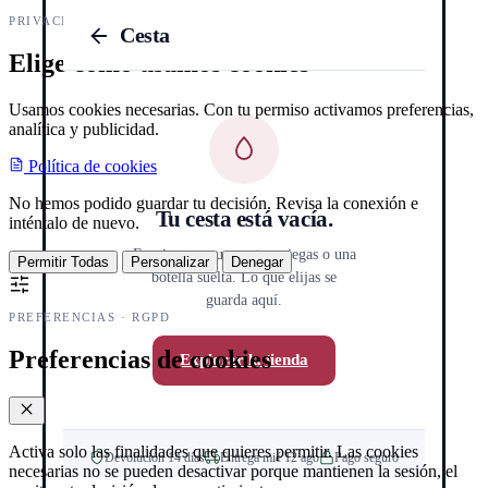
PRIVACIDAD Y COOKIES
Cesta
Elige cómo usamos cookies
Usamos cookies necesarias. Con tu permiso activamos preferencias,
analítica y publicidad.
Política de cookies
No hemos podido guardar tu decisión. Revisa la conexión e
Tu cesta está vacía.
inténtalo de nuevo.
Empieza por una cata a ciegas o una
Permitir Todas
Personalizar
Denegar
botella suelta. Lo que elijas se
guarda aquí.
PREFERENCIAS · RGPD
Preferencias de cookies
Explorar la tienda
Activa solo las finalidades que quieres permitir. Las cookies
Devolución 14 días
Entrega mié 12 ago
Pago seguro
necesarias no se pueden desactivar porque mantienen la sesión, el