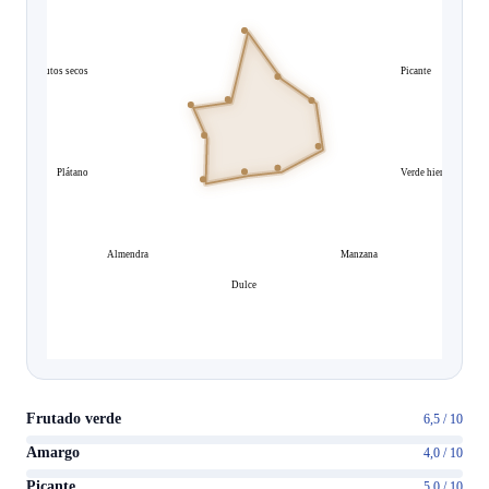
Frutos secos
Picante
Plátano
Verde hierba
Almendra
Manzana
Dulce
Frutado verde
6,5 / 10
Amargo
4,0 / 10
Picante
5,0 / 10