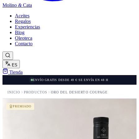
Molino
&
Cata
Aceites
Regalos
Experiencias
Blog
Oleoteca
Contacto
ES
Tienda
ENVÍO GRATIS DESDE 49 €
·
SE ENVÍA EN 48 H
INICIO
PRODUCTOS
ORO DEL DESIERTO COUPAGE
PREMIADO