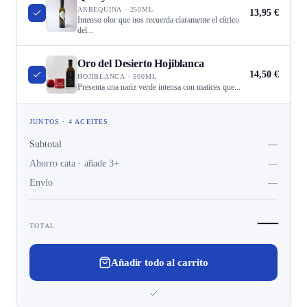
ARBEQUINA · 250ML
13,95 €
Intenso olor que nos recuerda claramente el cítrico
del...
Oro del Desierto Hojiblanca
14,50 €
HOJIBLANCA · 500ML
Presenta una nariz verde intensa con matices que...
JUNTOS · 4 ACEITES
Subtotal
—
Ahorro cata · añade 3+
—
Envío
—
—
TOTAL
Añadir todo al carrito