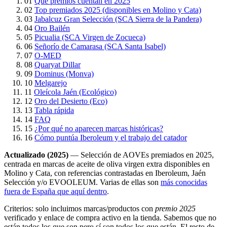
01
Qué premios cuentan en 2025
02
Top premiados 2025 (disponibles en Molino y Cata)
03
Jabalcuz Gran Selección (SCA Sierra de la Pandera)
04
Oro Bailén
05
Picualia (SCA Virgen de Zocueca)
06
Señorío de Camarasa (SCA Santa Isabel)
07
O-MED
08
Quaryat Dillar
09
Dominus (Monva)
10
Melgarejo
11
Oleícola Jaén (Ecológico)
12
Oro del Desierto (Eco)
13
Tabla rápida
14
FAQ
15
¿Por qué no aparecen marcas históricas?
16
Cómo puntúa Iberoleum y el trabajo del catador
Actualizado (2025)
— Selección de AOVEs premiados en 2025,
centrada en marcas de aceite de oliva virgen extra disponibles en
Molino y Cata, con referencias contrastadas en Iberoleum, Jaén
Selección y/o EVOOLEUM. Varias de ellas son
más conocidas
fuera de España que aquí dentro
.
Criterios: solo incluimos marcas/productos con
premio 2025
verificado y enlace de compra activo en la tienda. Sabemos que no
están todos los que son pero sí son todos los que están. El resto de