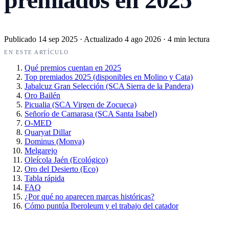
Publicado
14 sep 2025
·
Actualizado
4 ago 2026
·
4 min lectura
EN ESTE ARTÍCULO
Qué premios cuentan en 2025
Top premiados 2025 (disponibles en Molino y Cata)
Jabalcuz Gran Selección (SCA Sierra de la Pandera)
Oro Bailén
Picualia (SCA Virgen de Zocueca)
Señorío de Camarasa (SCA Santa Isabel)
O-MED
Quaryat Dillar
Dominus (Monva)
Melgarejo
Oleícola Jaén (Ecológico)
Oro del Desierto (Eco)
Tabla rápida
FAQ
¿Por qué no aparecen marcas históricas?
Cómo puntúa Iberoleum y el trabajo del catador