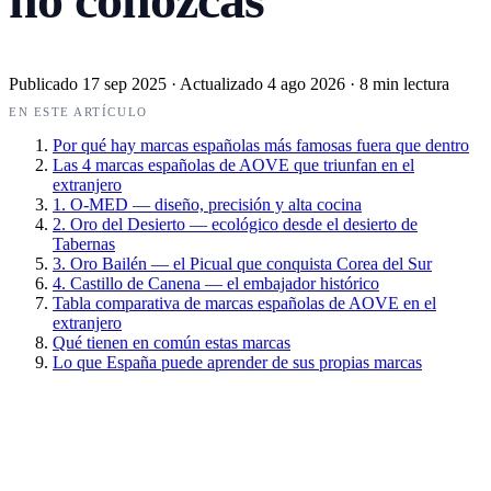
Publicado
17 sep 2025
·
Actualizado
4 ago 2026
·
8 min lectura
EN ESTE ARTÍCULO
Por qué hay marcas españolas más famosas fuera que dentro
Las 4 marcas españolas de AOVE que triunfan en el
extranjero
1. O-MED — diseño, precisión y alta cocina
2. Oro del Desierto — ecológico desde el desierto de
Tabernas
3. Oro Bailén — el Picual que conquista Corea del Sur
4. Castillo de Canena — el embajador histórico
Tabla comparativa de marcas españolas de AOVE en el
extranjero
Qué tienen en común estas marcas
Lo que España puede aprender de sus propias marcas