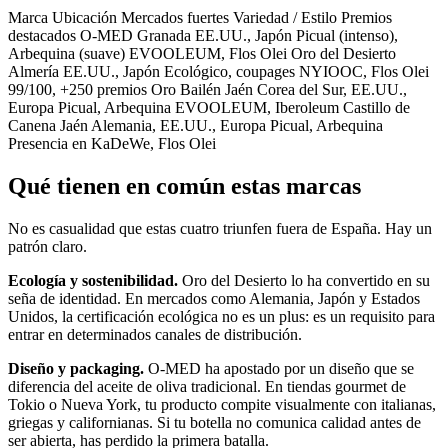
Marca Ubicación Mercados fuertes Variedad / Estilo Premios
destacados O-MED Granada EE.UU., Japón Picual (intenso),
Arbequina (suave) EVOOLEUM, Flos Olei Oro del Desierto
Almería EE.UU., Japón Ecológico, coupages NYIOOC, Flos Olei
99/100, +250 premios Oro Bailén Jaén Corea del Sur, EE.UU.,
Europa Picual, Arbequina EVOOLEUM, Iberoleum Castillo de
Canena Jaén Alemania, EE.UU., Europa Picual, Arbequina
Presencia en KaDeWe, Flos Olei
Qué tienen en común estas marcas
No es casualidad que estas cuatro triunfen fuera de España. Hay un
patrón claro.
Ecología y sostenibilidad.
Oro del Desierto lo ha convertido en su
seña de identidad. En mercados como Alemania, Japón y Estados
Unidos, la certificación ecológica no es un plus: es un requisito para
entrar en determinados canales de distribución.
Diseño y packaging.
O-MED ha apostado por un diseño que se
diferencia del aceite de oliva tradicional. En tiendas gourmet de
Tokio o Nueva York, tu producto compite visualmente con italianas,
griegas y californianas. Si tu botella no comunica calidad antes de
ser abierta, has perdido la primera batalla.