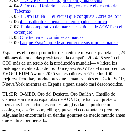
03
1. O-MED — diseño, precisión y alta cocina
04
2. Oro del Desierto — ecológico desde el desierto de
Tabernas
05
3. Oro Bailén — el Picual que conquista Corea del Sur
06
4. Castillo de Canena — el embajador histórico
07
Tabla comparativa de marcas españolas de AOVE en el
extranjero
08
Qué tienen en común estas marcas
09
Lo que España puede aprender de sus propias marcas
España es el mayor productor de aceite de oliva del planeta —1,29
millones de toneladas previstas en la campaña 2024/25 según el
COI, más de un tercio de la producción mundial— y lidera los
rankings de calidad: 5 de los 10 mejores AOVEs del mundo en los
EVOOLEUM Awards 2025 son españoles, y 67 de los 100
mejores. Pero hay productores que llenan estantes en Tokio, Seúl y
Nueva York mientras en España siguen siendo casi desconocidos.
TL;DR
: O-MED, Oro del Desierto, Oro Bailén y Castillo de
Canena son marcas españolas de AOVE que han conquistado
mercados internacionales con estrategias claras: producción
ecológica, diseño, storytelling y presencia constante en premios.
Algunas las encontrarás en tiendas gourmet de medio mundo antes
que en tu supermercado.