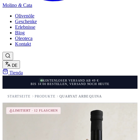
Molino
&
Cata
Olivenöle
Geschenke
Erlebnisse
Blog
Oleoteca
Kontakt
DE
Tienda
KOSTENLOSER VERSAND AB 49 €
·
BIS 14:00 BESTELLEN, VERSAND NOCH HEUTE
STARTSEITE
PRODUKTE
QUARYAT ARBEQUINA
LIMITIERT · 12 FLASCHEN