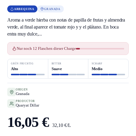
ARBEQUINA
GRANADA
Aroma a verde hierba con notas de papilla de frutas y almendra
verde, al final aparece el tomate rojo y y el plátano. En boca
entra muy dulce,...
Nur noch 12 Flaschen dieser Charge
GRÜN FRUCHTIG
BITTER
SCHARF
Alto
Suave
Medio
ORIGEN
Granada
PRODUCTOR
Quaryat Dillar
16,05 €
32,10 €/L