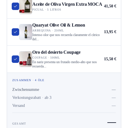
Aceite de Oliva Virgen Extra MOCA
41,50 €
PICUAL · 5 LITROS
Quaryat Olive Oil & Lemon
ARBEQUINA · 250ML
13,95 €
Intenso olor que nos recuerda claramente el cítrico
del...
Oro del desierto Coupage
COUPAGE · 500ML
15,50 €
En nariz presenta un frutado medio-alto que nos
recuerda...
ZUSAMMEN · 4 ÖLE
Zwischensumme
—
Verkostungsrabatt · ab 3
—
Versand
—
—
GESAMT