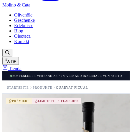
Molino
&
Cata
Olivenöle
Geschenke
Erlebnisse
Blog
Oleoteca
Kontakt
DE
Tienda
KOSTENLOSER VERSAND AB 49 €
·
VERSAND INNERHALB VON 48 STD
STARTSEITE
PRODUKTE
QUARYAT PICUAL
PRÄMIERT
LIMITIERT · 4 FLASCHEN