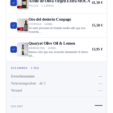
Aceite de Oliva Virgen Extra MOCA
41,50 €
PICUAL · 5 LITROS
Oro del desierto Coupage
COUPAGE · 500ML
15,50 €
En nariz presenta un frutado medio-alto que nos
recuerda...
Quaryat Olive Oil & Lemon
ARBEQUINA · 250ML
13,95 €
Intenso olor que nos recuerda claramente el cítrico
del...
ZUSAMMEN · 4 ÖLE
Zwischensumme
—
Verkostungsrabatt · ab 3
—
Versand
—
—
GESAMT