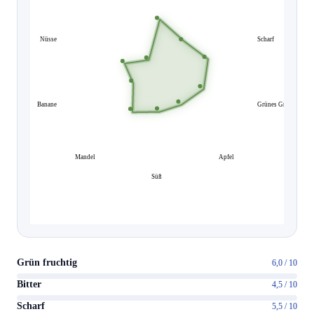
Nüsse
Scharf
Banane
Grünes Gras
Mandel
Apfel
Süß
Grün fruchtig
6,0 / 10
Bitter
4,5 / 10
Scharf
5,5 / 10