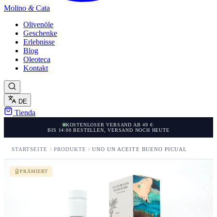
Molino
&
Cata
Olivenöle
Geschenke
Erlebnisse
Blog
Oleoteca
Kontakt
DE
Tienda
KOSTENLOSER VERSAND AB 49 €
·
BIS 14:00 BESTELLEN, VERSAND NOCH HEUTE
STARTSEITE
PRODUKTE
UNO UN ACEITE BUENO PICUAL
PRÄMIERT