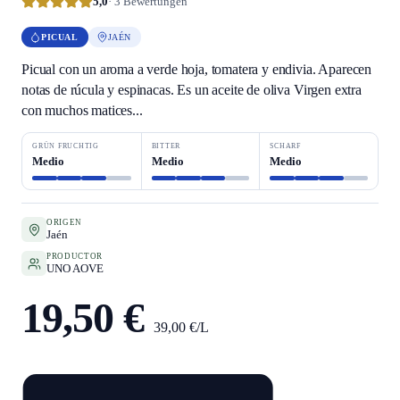
5,0
· 3 Bewertungen
PICUAL
JAÉN
Picual con un aroma a verde hoja, tomatera y endivia. Aparecen
notas de rúcula y espinacas. Es un aceite de oliva Virgen extra
con muchos matices...
GRÜN FRUCHTIG
BITTER
SCHARF
Medio
Medio
Medio
ORIGEN
Jaén
PRODUCTOR
UNO AOVE
19,50 €
39,00 €/L